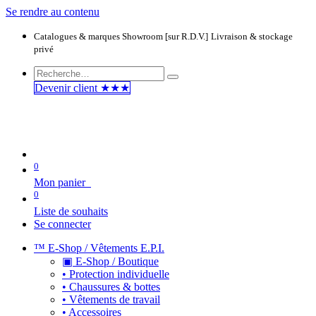
Se rendre au contenu
Catalogues & marques
Showroom [sur R.D.V.]
Livraison & stockage
privé
Devenir clie​​​​​​nt ★★★
0
Mon panier
0
Liste de souhaits
Se connecter
™ E-Shop / Vêtements E.P.I.
▣ E-Shop / Boutique
• Protection individuelle
• Chaussures & bottes
• Vêtements de travail
• Accessoires