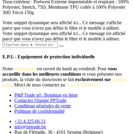
Tissu extérieur : Portwest Extreme imperméable et respirant : 100%
Polyester, Stretch, 75D, Membrane TPU collée à 100% Polyester
30D Tricot 150g
Votre snippet dynamique sera affiché ici... Ce message s'affiche
parce que vous n'avez pas défini le filtre et le modèle à utiliser.
Votre snippet dynamique sera affiché ici... Ce message est affiché
parce que vous n'avez pas défini le filtre et le modèle à utiliser.
E.P.I. - Equipement de protection individuelle
Notre
showroom
est ouvert du lundi au vendredi. Pour
vous
accueillir dans les meilleures conditions
et vous présenter nos
produits, la visite du showroom se fait
exclusivement sur
rendez-
vous
. Merci de nous contacter au
+32.4.325.66.51
P&P Trade srl : Boutique en ligne
Contactez l'équipe PPTrade
Conditions générales de vente
Politique de confidentialité
+32.4.325.66.51
info@pptrade.be
Rue de Flémalle, 36 - 4101 Seraing (Belgique)