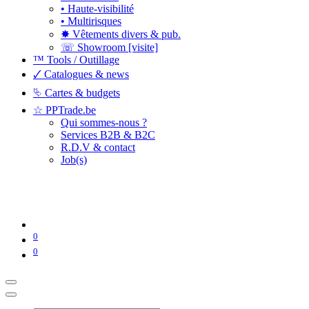
• Haute-visibilité
• Multirisques
✸ Vêtements divers & pub.
☏ Showroom [visite]
™ Tools / Outillage
🗸 Catalogues & news
⮱ Cartes & budgets
☆ PPTrade.be
Qui sommes-nous ?
Services B2B & B2C
R.D.V & contact
Job(s)
0
0