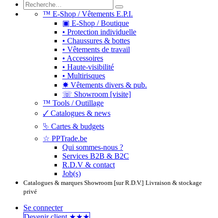
™ E-Shop / Vêtements E.P.I.
▣ E-Shop / Boutique
• Protection individuelle
• Chaussures & bottes
• Vêtements de travail
• Accessoires
• Haute-visibilité
• Multirisques
✸ Vêtements divers & pub.
☏ Showroom [visite]
™ Tools / Outillage
🗸 Catalogues & news
⮱ Cartes & budgets
☆ PPTrade.be
Qui sommes-nous ?
Services B2B & B2C
R.D.V & contact
Job(s)
Catalogues & marques
Showroom [sur R.D.V.]
Livraison & stockage
privé
Se connecter
Devenir clie​​​​​​nt ★★★