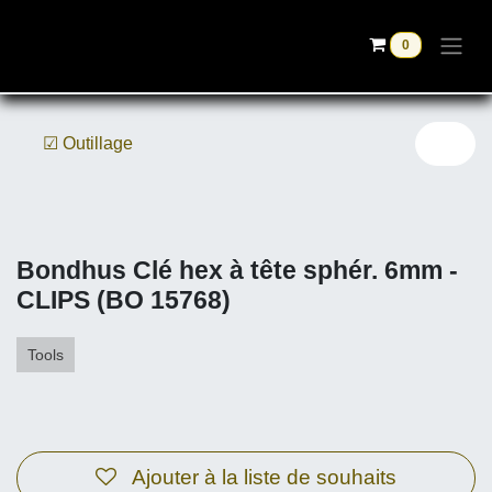
Se rendre au contenu
0
☑ Outillage
Bondhus Clé hex à tête sphér. 6mm -
CLIPS (BO 15768)
Tools
Ajouter à la liste de souhaits