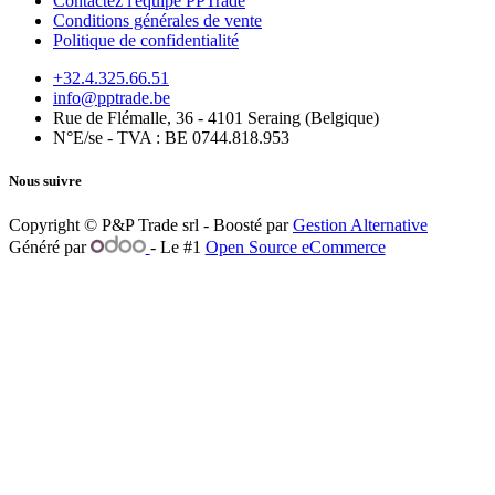
Contactez l'équipe PPTrade
Conditions générales de vente
Politique de confidentialité
+32.4.325.66.51
info@pptrade.be
Rue de Flémalle, 36 - 4101 Seraing (Belgique)
N°E/se - TVA : BE 0744.818.953
Nous suivre
Copyright © P&P Trade srl - Boosté par
Gestion Alternative
Généré par
- Le #1
Open Source eCommerce