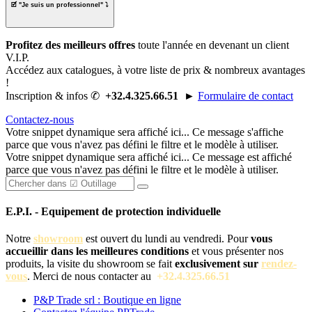
🗹 "
Je suis un professionnel
" ⤵
Profitez des meilleurs offres
toute l'année en
devenant un client
V.I.P.
Accédez aux catalogues, à
votre liste de prix
& nombreux avantages
!
Inscription & infos ✆
+32.4.325.66.51
►
Formulaire de contact
Contactez-nous
Votre snippet dynamique sera affiché ici... Ce message s'affiche
parce que vous n'avez pas défini le filtre et le modèle à utiliser.
Votre snippet dynamique sera affiché ici... Ce message est affiché
parce que vous n'avez pas défini le filtre et le modèle à utiliser.
E.P.I. - Equipement de protection individuelle
Notre
showroom
est ouvert du lundi au vendredi. Pour
vous
accueillir dans les meilleures conditions
et vous présenter nos
produits, la visite du showroom se fait
exclusivement sur
rendez-
vous
. Merci de nous contacter au
+32.4.325.66.51
P&P Trade srl : Boutique en ligne