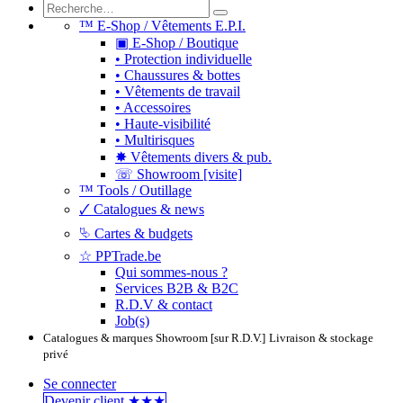
™ E-Shop / Vêtements E.P.I.
▣ E-Shop / Boutique
• Protection individuelle
• Chaussures & bottes
• Vêtements de travail
• Accessoires
• Haute-visibilité
• Multirisques
✸ Vêtements divers & pub.
☏ Showroom [visite]
™ Tools / Outillage
🗸 Catalogues & news
⮱ Cartes & budgets
☆ PPTrade.be
Qui sommes-nous ?
Services B2B & B2C
R.D.V & contact
Job(s)
Catalogues & marques
Showroom [sur R.D.V.]
Livraison & stockage
privé
Se connecter
Devenir clie​​​​​​nt ★★★