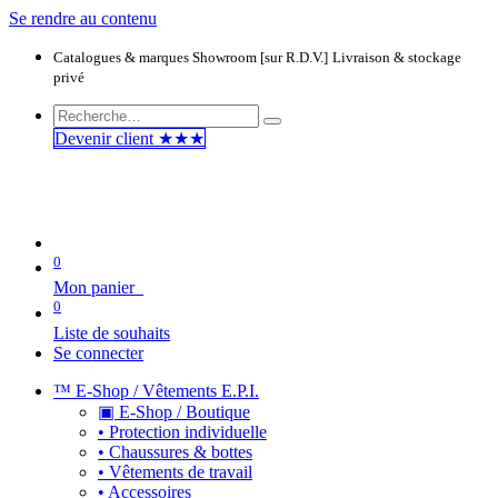
Se rendre au contenu
Catalogues & marques
Showroom [sur R.D.V.]
Livraison & stockage
privé
Devenir clie​​​​​​nt ★★★
0
Mon panier
0
Liste de souhaits
Se connecter
™ E-Shop / Vêtements E.P.I.
▣ E-Shop / Boutique
• Protection individuelle
• Chaussures & bottes
• Vêtements de travail
• Accessoires