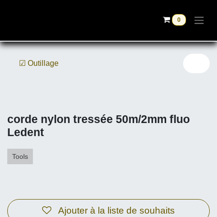
Se rendre au contenu
0
☑ Outillage
corde nylon tressée 50m/2mm fluo
Ledent
Tools
Ajouter à la liste de souhaits