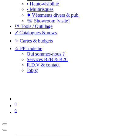
• Haute-visibilité
• Multirisques
✸ Vêtements divers & pub.
☏ Showroom [visite]
™ Tools / Outillage
🗸 Catalogues & news
⮱ Cartes & budgets
☆ PPTrade.be
Qui sommes-nous ?
Services B2B & B2C
R.D.V & contact
Job(s)
0
0