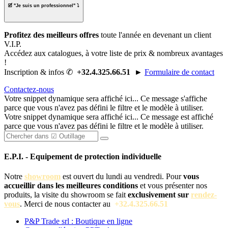
🗹 "
Je suis un professionnel
" ⤵
Profitez des meilleurs offres
toute l'année en
devenant un client
V.I.P.
Accédez aux catalogues, à
votre liste de prix
& nombreux avantages
!
Inscription & infos ✆
+32.4.325.66.51
►
Formulaire de contact
Contactez-nous
Votre snippet dynamique sera affiché ici... Ce message s'affiche
parce que vous n'avez pas défini le filtre et le modèle à utiliser.
Votre snippet dynamique sera affiché ici... Ce message est affiché
parce que vous n'avez pas défini le filtre et le modèle à utiliser.
E.P.I. - Equipement de protection individuelle
Notre
showroom
est ouvert du lundi au vendredi. Pour
vous
accueillir dans les meilleures conditions
et vous présenter nos
produits, la visite du showroom se fait
exclusivement sur
rendez-
vous
. Merci de nous contacter au
+32.4.325.66.51
P&P Trade srl : Boutique en ligne