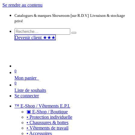
Se rendre au contenu
Catalogues & marques
Showroom [sur R.D.V.]
Livraison & stockage
privé
Devenir clie​​​​​​nt ★★★
0
Mon panier
0
Liste de souhaits
Se connecter
™ E-Shop / Vêtements E.P.I.
▣ E-Shop / Boutique
• Protection individuelle
• Chaussures & bottes
• Vêtements de travail
• Accessoires