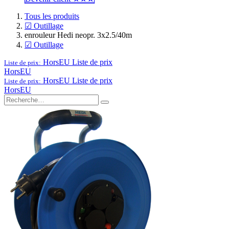
Tous les produits
☑ Outillage
enrouleur Hedi neopr. 3x2.5/40m
☑ Outillage
HorsEU
Liste de prix
Liste de prix:
HorsEU
HorsEU
Liste de prix
Liste de prix:
HorsEU