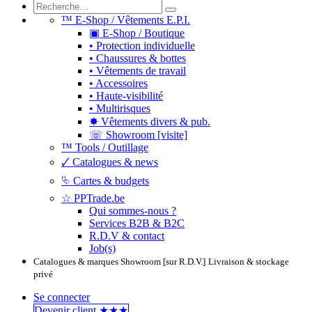
™ E-Shop / Vêtements E.P.I.
▣ E-Shop / Boutique
• Protection individuelle
• Chaussures & bottes
• Vêtements de travail
• Accessoires
• Haute-visibilité
• Multirisques
✸ Vêtements divers & pub.
☏ Showroom [visite]
™ Tools / Outillage
🗸 Catalogues & news
⮱ Cartes & budgets
☆ PPTrade.be
Qui sommes-nous ?
Services B2B & B2C
R.D.V & contact
Job(s)
Catalogues & marques
Showroom [sur R.D.V.]
Livraison & stockage
privé
Se connecter
Devenir clie​​​​​​nt ★★★