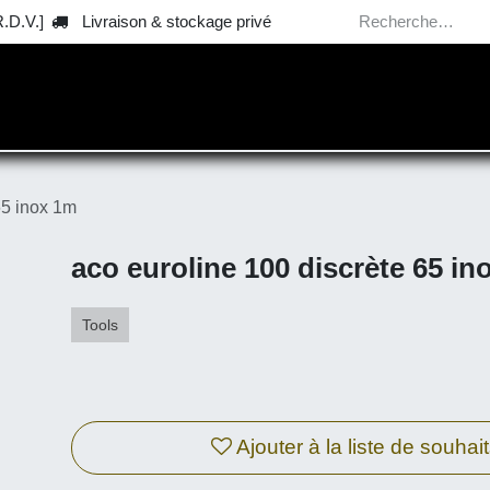
V.]
Livraison & stockage privé
 E.P.I.
™ Tools / Outillage
🗸 Catalogues & news
5 inox 1m
aco euroline 100 discrète 6
Tools
Ajouter à la liste de souhaits