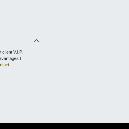
client V.I.P.
tages !
act