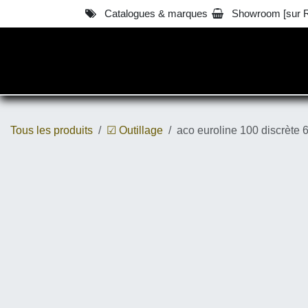
Se rendre au contenu
Catalogues & marques
Showroom [sur R.D.
™ E-Shop / Vêtements
Tous les produits
☑ Outillage
aco euroline 100 discrète 6