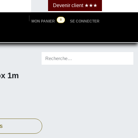
Devenir clie​​​​​​nt ★★★
0
MON PANIER
SE CONNECTER
⮱ Cartes & budgets
☆ PPTrade.be
5 inox 1m