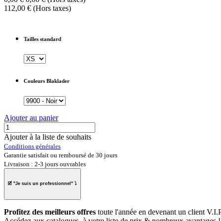
112,00
€
(Hors taxes)
Tailles standard
Couleurs Blaklader
Ajouter au panier
Ajouter à la liste de souhaits
Conditions générales
Garantie satisfait ou remboursé de 30 jours
Livraison : 2-3 jours ouvrables
🗹 "
Je suis un professionnel
" ⤵
Profitez des meilleurs offres
toute l'année en
devenant un client V.I.P
Accédez aux catalogues, à
votre liste de prix
& nombreux avantages !