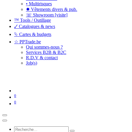
• Multirisques
✸ Vêtements divers & pub.
☏ Showroom [visite]
™ Tools / Outillage
🗸 Catalogues & news
⮱ Cartes & budgets
☆ PPTrade.be
Qui sommes-nous ?
Services B2B & B2C
R.D.V & contact
Job(s)
0
0