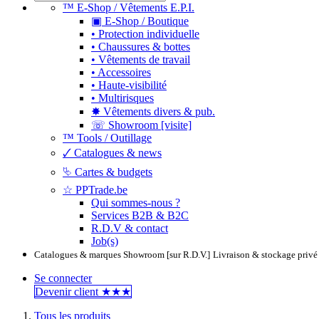
™ E-Shop / Vêtements E.P.I.
▣ E-Shop / Boutique
• Protection individuelle
• Chaussures & bottes
• Vêtements de travail
• Accessoires
• Haute-visibilité
• Multirisques
✸ Vêtements divers & pub.
☏ Showroom [visite]
™ Tools / Outillage
🗸 Catalogues & news
⮱ Cartes & budgets
☆ PPTrade.be
Qui sommes-nous ?
Services B2B & B2C
R.D.V & contact
Job(s)
Catalogues & marques
Showroom [sur R.D.V.]
Livraison & stockage privé
Se connecter
Devenir clie​​​​​​nt ★★★
Tous les produits