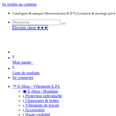
Se rendre au contenu
Catalogues & marques
Showroom [sur R.D.V.]
Livraison & stockage privé
Devenir clie​​​​​​nt ★★★
0
Mon panier
0
Liste de souhaits
Se connecter
™ E-Shop / Vêtements E.P.I.
▣ E-Shop / Boutique
• Protection individuelle
• Chaussures & bottes
• Vêtements de travail
• Accessoires
• Haute-visibilité