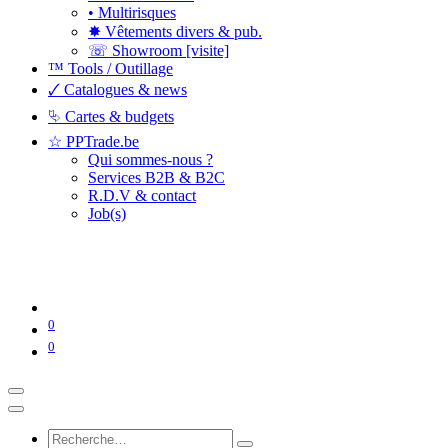
• Multirisques
✸ Vêtements divers & pub.
☏ Showroom [visite]
™ Tools / Outillage
🗸 Catalogues & news
⮱ Cartes & budgets
☆ PPTrade.be
Qui sommes-nous ?
Services B2B & B2C
R.D.V & contact
Job(s)
0
0