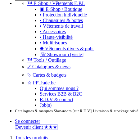
™ E-Shop / Vêtements E.P.I.
▣ E-Shop / Boutique
• Protection individuelle
• Chaussures & bottes
• Vêtements de travail
• Accessoires
• Haute-visibilité
• Multirisques
✸ Vêtements divers & pub.
☏ Showroom [visite]
™ Tools / Outillage
🗸 Catalogues & news
⮱ Cartes & budgets
☆ PPTrade.be
Qui sommes-nous ?
Services B2B & B2C
R.D.V & contact
Job(s)
Catalogues & marques
Showroom [sur R.D.V.]
Livraison & stockage privé
Se connecter
Devenir clie​​​​​​nt ★★★
Tous les produits