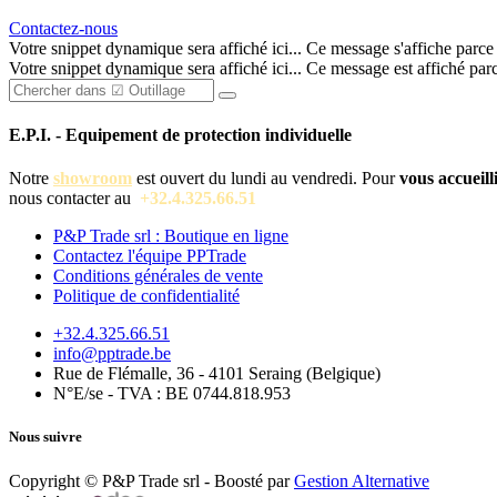
Contactez-nous
Votre snippet dynamique sera affiché ici... Ce message s'affiche parce qu
Votre snippet dynamique sera affiché ici... Ce message est affiché parce 
E.P.I. - Equipement de protection individuelle
Notre
showroom
est ouvert du lundi au vendredi. Pour
vous accueill
nous contacter au
+32.4.325.66.51
P&P Trade srl : Boutique en ligne
Contactez l'équipe PPTrade
Conditions générales de vente
Politique de confidentialité
+32.4.325.66.51
info@pptrade.be
Rue de Flémalle, 36 - 4101 Seraing (Belgique)
N°E/se - TVA : BE 0744.818.953
Nous suivre
Copyright © P&P Trade srl - Boosté par
Gestion Alternative