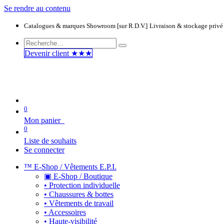
Se rendre au contenu
Catalogues & marques
Showroom [sur R.D.V.]
Livraison & stockage privé
Devenir clie​​​​​​nt ★★★
0
Mon panier
0
Liste de souhaits
Se connecter
™ E-Shop / Vêtements E.P.I.
▣ E-Shop / Boutique
• Protection individuelle
• Chaussures & bottes
• Vêtements de travail
• Accessoires
• Haute-visibilité