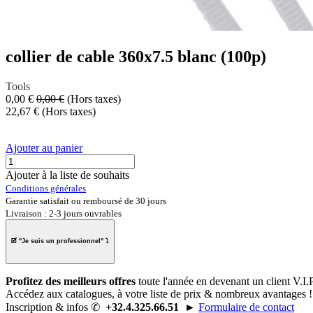
collier de cable 360x7.5 blanc (100p)
Tools
0,00
€
0,00
€
(Hors taxes)
22,67
€
(Hors taxes)
Ajouter au panier
Ajouter à la liste de souhaits
Conditions générales
Garantie satisfait ou remboursé de 30 jours
Livraison : 2-3 jours ouvrables
🗹 "
Je suis un professionnel
" ⤵
Profitez des meilleurs offres
toute l'année en
devenant un client V.I.P
Accédez aux catalogues, à
votre liste de prix
& nombreux avantages !
Inscription & infos ✆
+32.4.325.66.51
►
Formulaire de contact