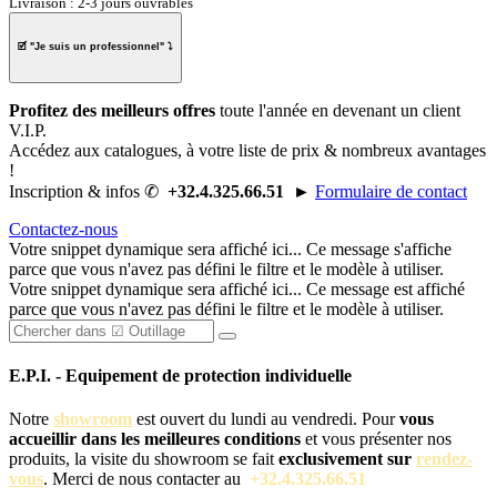
Livraison : 2-3 jours ouvrables
🗹 "
Je suis un professionnel
" ⤵
Profitez des meilleurs offres
toute l'année en
devenant un client
V.I.P.
Accédez aux catalogues, à
votre liste de prix
& nombreux avantages
!
Inscription & infos ✆
+32.4.325.66.51
►
Formulaire de contact
Contactez-nous
Votre snippet dynamique sera affiché ici... Ce message s'affiche
parce que vous n'avez pas défini le filtre et le modèle à utiliser.
Votre snippet dynamique sera affiché ici... Ce message est affiché
parce que vous n'avez pas défini le filtre et le modèle à utiliser.
E.P.I. - Equipement de protection individuelle
Notre
showroom
est ouvert du lundi au vendredi. Pour
vous
accueillir dans les meilleures conditions
et vous présenter nos
produits, la visite du showroom se fait
exclusivement sur
rendez-
vous
. Merci de nous contacter au
+32.4.325.66.51