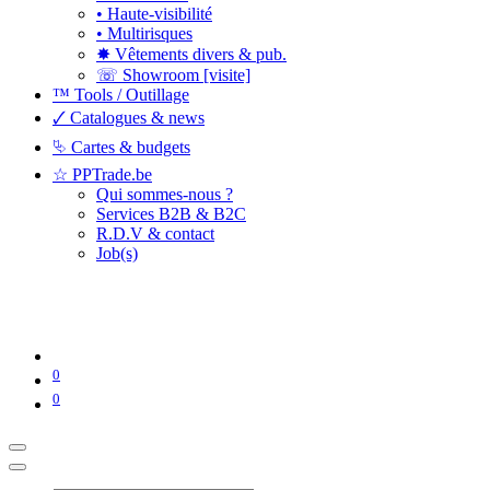
• Haute-visibilité
• Multirisques
✸ Vêtements divers & pub.
☏ Showroom [visite]
™ Tools / Outillage
🗸 Catalogues & news
⮱ Cartes & budgets
☆ PPTrade.be
Qui sommes-nous ?
Services B2B & B2C
R.D.V & contact
Job(s)
0
0