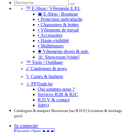
™ E-Shop / Vêtements E.P.I.
▣ E-Shop / Boutique
• Protection individuelle
• Chaussures & bottes
• Vêtements de travail
• Accessoires
• Haute-visibilité
• Multirisques
✸ Vêtements divers & pub.
☏ Showroom [visite]
™ Tools / Outillage
🗸 Catalogues & news
⮱ Cartes & budgets
☆ PPTrade.be
Qui sommes-nous ?
Services B2B & B2C
R.D.V & contact
Job(s)
Catalogues & marques
Showroom [sur R.D.V.]
Livraison & stockage
privé
Se connecter
Devenir clie​​​​​​nt ★★★