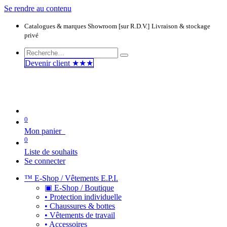
Se rendre au contenu
Catalogues & marques
Showroom [sur R.D.V.]
Livraison & stockage
privé
Devenir clie​​​​​​nt ★★★
0
Mon panier
0
Liste de souhaits
Se connecter
™ E-Shop / Vêtements E.P.I.
▣ E-Shop / Boutique
• Protection individuelle
• Chaussures & bottes
• Vêtements de travail
• Accessoires