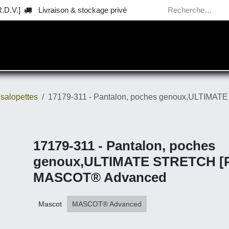
V.]
Livraison & stockage privé
 E.P.I.
™ Tools / Outillage
🗸 Catalogues & news
salopettes
17179-311 - Pantalon, poches genoux,ULTIMATE S
17179-311 - Pantalon, poch
genoux,ULTIMATE STRETC
[Pantalon] MASCOT® Adv
Mascot
MASCOT® Advanced