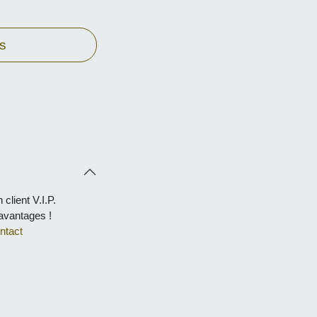
client V.I.P.
tages !
act