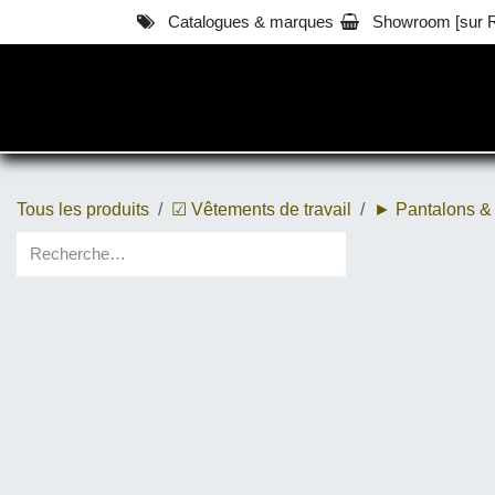
Se rendre au contenu
Catalogues & marques
Showroom [sur R.D.
™ E-Shop / Vêtements
Tous les produits
☑ Vêtements de travail
► Pantalons & 