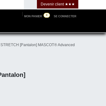
Devenir clie​​​​​​nt ★★★
0
MON PANIER
SE CONNECTER
⮱ Cartes & budgets
☆ PPTrade.be
TRETCH [Pantalon] MASCOT® Advanced
es
H
anced